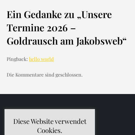
i
Ein Gedanke zu „
Unsere
t
Termine 2026 –
r
Goldrausch am Jakobsweb
“
a
g
Pingback:
hello world
s
Die Kommentare sind geschlossen.
n
a
v
Mail
Facebook
Diese Website verwendet
i
Cookies.