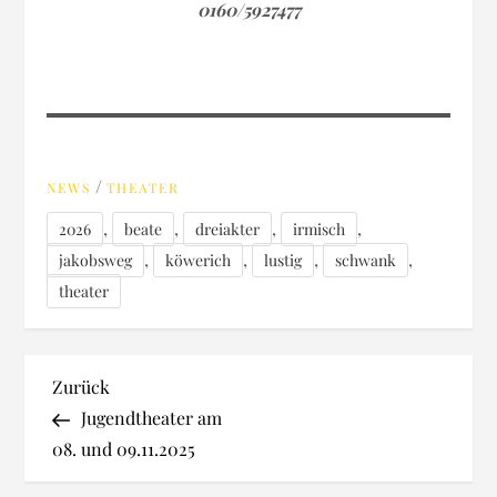
0160/5927477
/
NEWS
THEATER
,
,
,
,
2026
beate
dreiakter
irmisch
,
,
,
,
jakobsweg
köwerich
lustig
schwank
theater
B
Vorheriger
Zurück
Beitrag
Jugendtheater am
e
08. und 09.11.2025